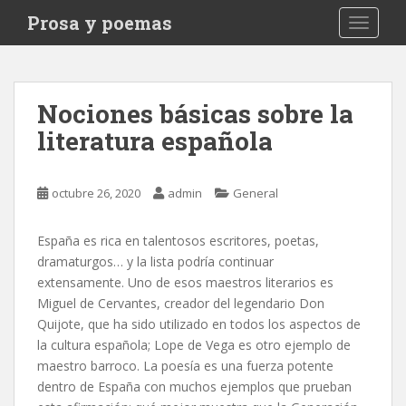
S
Prosa y poemas
TOGGLE
k
i
p
t
Nociones básicas sobre la
o
literatura española
m
a
i
octubre 26, 2020
admin
General
n
c
o
España es rica en talentosos escritores, poetas,
n
dramaturgos… y la lista podría continuar
t
extensamente. Uno de esos maestros literarios es
e
Miguel de Cervantes, creador del legendario Don
n
Quijote, que ha sido utilizado en todos los aspectos de
t
la cultura española; Lope de Vega es otro ejemplo de
maestro barroco. La poesía es una fuerza potente
dentro de España con muchos ejemplos que prueban