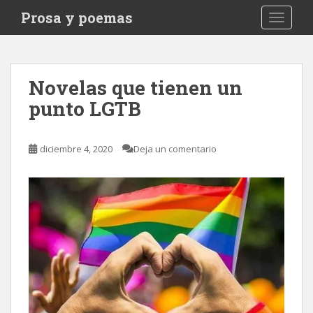
S
Prosa y poemas
TOGGLE
k
i
p
t
Novelas que tienen un
o
punto LGTB
m
a
i
diciembre 4, 2020
Deja un comentario
n
c
o
n
t
e
n
t